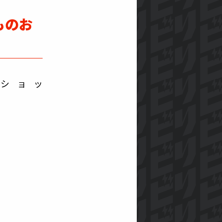
ものお
ショッ