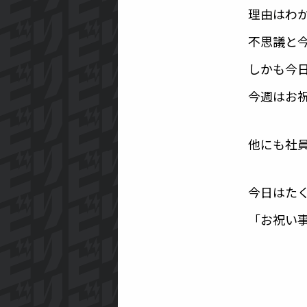
理由はわ
不思議と
しかも今
今週はお
他にも社
今日はた
「お祝い