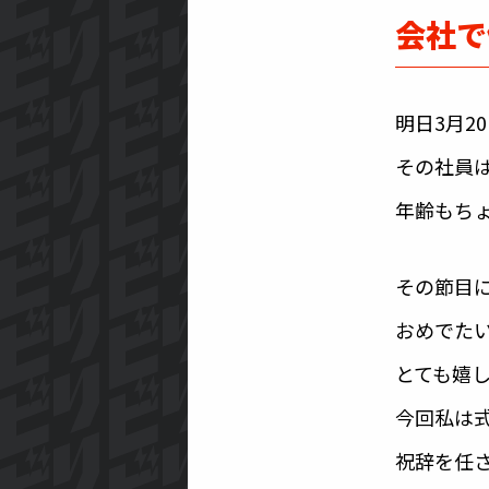
会社で
明日3月2
その社員は
年齢もちょ
その節目
おめでた
とても嬉
今回私は
祝辞を任