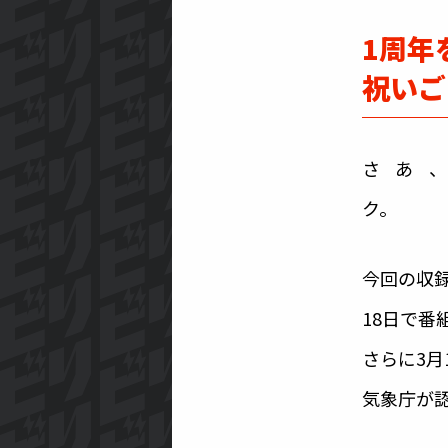
1周年
祝いご
さあ
今回の収録
18日で番
さらに3月
気象庁が