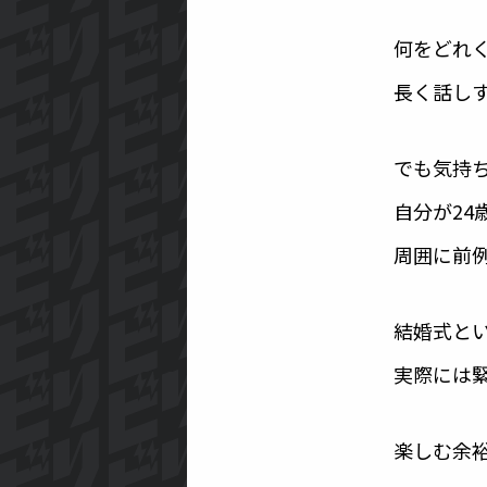
何をどれ
長く話し
でも気持
自分が2
周囲に前
結婚式と
実際には
楽しむ余